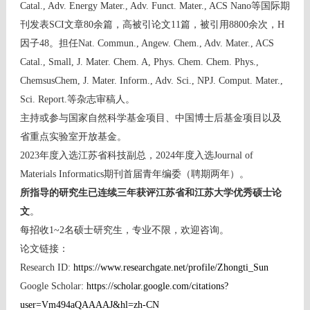
Catal., Adv. Energy Mater., Adv. Funct. Mater., ACS Nano
等国际期
刊发表
SCI
文章
80
余篇，
高被引论文
11
篇
，被引用
8800
余次，
H
因子
48
。担任
Nat. Commun., Angew. Chem., Adv. Mater.,
ACS
Catal.,
Small, J. Mater. Chem. A, Phys. Chem. Chem. Phys.,
ChemsusChem, J. Mater. Inform., Adv. Sci., NPJ. Comput. Mater.,
Sci. Report.
等杂志审稿人。
主持或参与国家自然科学基金项目、中国博士后基金项目以及
省重点实验室开放基金。
2023
年度入选江苏省科技副总，
2024
年
度入选
Journal of
Materials Informatics
期刊首届青年编委（聘期两年）。
所
指导的研究生已连续三年获评江苏省和江苏大学优秀硕士论
文
。
每招收
1~2
名硕士研究生，专业不限，欢迎咨询。
论文链接：
Research ID:
https://www.researchgate.net/profile/Zhongti_Sun
Google Scholar:
https://scholar.google.com/citations?
user=Vm494aQAAAAJ&hl=zh-CN