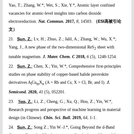
Yao, T.; Zhang, W.*; Wei, S.; Xie, Y.*, Atomic layer confined
vacancies for atomic-level insights into carbon dioxide
ESI
electroreduction.
Nat. Commun.
2017,
8
, 14503.
（
高被引论
文）
Sun, Z.
21.
; Lv, H.; Zhuo, Z.; Jalil, A.; Zhang, W.; Wu, X.*;
Yang, J., A new phase of the two-dimensional ReS
sheet with
2
tunable magnetism.
J. Mater. Chem. C
2018,
6
(5), 1248-1254.
Sun, Z.
22.
; Chen, X.; Yin, W.*, Comprehensive first-principles
studies on phase stability of copper-based halide perovskite
derivatives A
Cu
X
(A = Rb and Cs; X = Cl, Br, and I).
J.
l
m
n
Semicond.
2020,
41
(5), 052201.
23.
Sun, Z.
; Li, Z.; Cheng, G.; Xu, Q.; Hou, Z.; Yin, W.*,
Research progress and perspective of machine learning in material
design (in Chinese).
Chin. Sci. Bull.
2019,
64
, 1-1.
Sun, Z.
24.
; Song Z.; Yin W.-J.*, Going Beyond the d‐Band