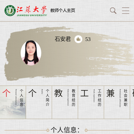
石安君
53
个
个
教
工
兼
Personal information
个
Profile
个
Education experience
教
Work experience
工
Professional affiliations
社
人
人
育
作
会
信
简
经
经
兼
息：
介
历
历
职
个人信息：