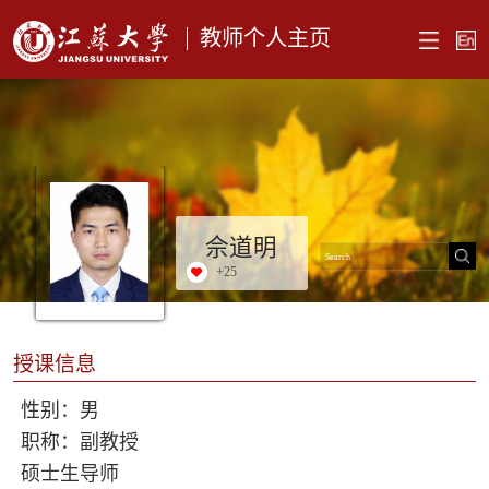
教师个人主页
佘道明
+
25
授课信息
性别：男
职称：副教授
硕士生导师