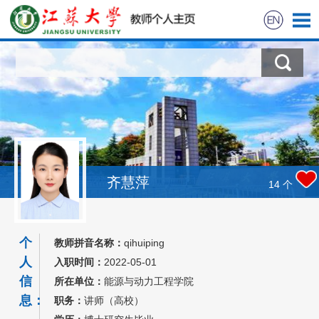
首页
科学研究
教学研究
获奖信息
齐慧萍
14
个
招生信息
个
教师拼音名称：
qihuiping
学生信息
人
入职时间：
2022-05-01
信
所在单位：
能源与动力工程学院
我的相册
息：
职务：
讲师（高校）