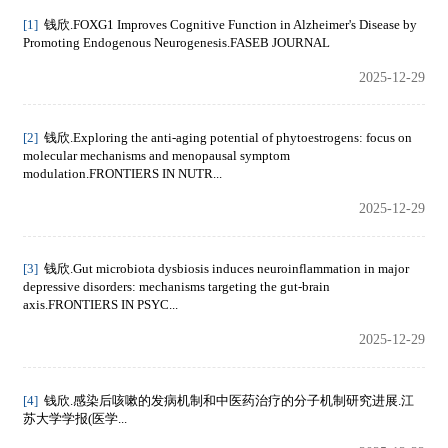
[1]
钱欣.FOXG1 Improves Cognitive Function in Alzheimer's Disease by
Promoting Endogenous Neurogenesis.FASEB JOURNAL
2025-12-29
[2]
钱欣.Exploring the anti-aging potential of phytoestrogens: focus on
molecular mechanisms and menopausal symptom
modulation.FRONTIERS IN NUTR...
2025-12-29
[3]
钱欣.Gut microbiota dysbiosis induces neuroinflammation in major
depressive disorders: mechanisms targeting the gut-brain
axis.FRONTIERS IN PSYC...
2025-12-29
[4]
钱欣.感染后咳嗽的发病机制和中医药治疗的分子机制研究进展.江
苏大学学报(医学...