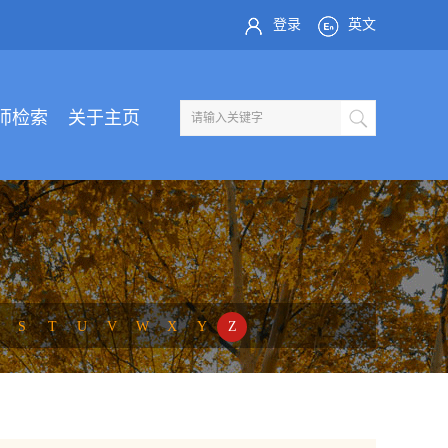
登录
英文
师检索
关于主页
S
T
U
V
W
X
Y
Z