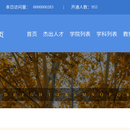
本日访问量：
0000000283
|
开通人数：955
首页
杰出人才
学院列表
学科列表
教
D
E
F
G
H
I
J
K
L
M
N
O
P
Q
R