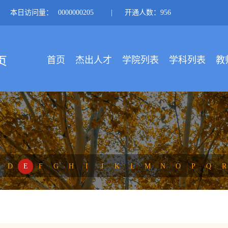
本日访问量：
0000000205
|
开通人数：956
首页
杰出人才
学院列表
学科列表
教
D
E
F
G
H
I
J
K
L
M
N
O
P
Q
R