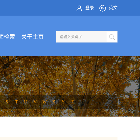
登录
英文
师检索
关于主页
S
T
U
V
W
X
Y
Z