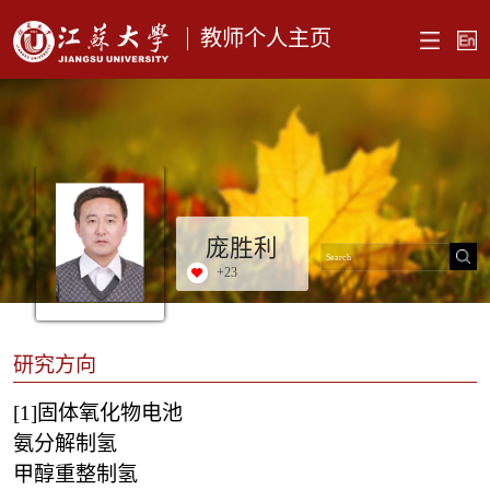
教师个人主页
庞胜利
+
23
研究方向
[1]
固体氧化物电池
氨分解制氢
甲醇重整制氢