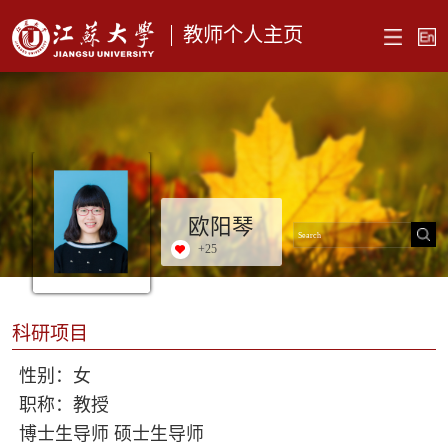
教师个人主页
欧阳琴
+
25
科研项目
性别：女
职称：教授
博士生导师 硕士生导师