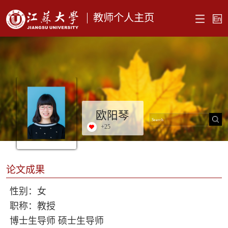
教师个人主页
欧阳琴
+
25
论文成果
性别：女
职称：教授
博士生导师 硕士生导师