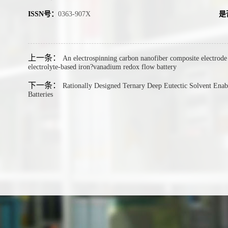
ISSN号：
0363-907X
是
上一条：
An electrospinning carbon nanofiber composite electrode w
electrolyte-based iron?vanadium redox flow battery
下一条：
Rationally Designed Ternary Deep Eutectic Solvent En
Batteries