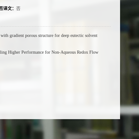
否译文：
否
ith gradient porous structure for deep eutectic solvent
abling Higher Performance for Non-Aqueous Redox Flow