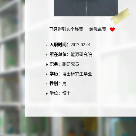
已经得到
16
个称赞 给我点赞
入职时间：
2017-02-01
所在单位：
能源研究院
职务：
副研究员
学历：
博士研究生毕业
性别：
男
学位：
博士
职称：
副教授
在职信息：
在本单位任职
毕业院校：
东南大学
学科：
动力工程及工程热物理