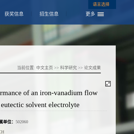
语言选择
获奖信息
招生信息
更多
当前位置:
中文主页
>>
科学研究
>>
论文成果
rformance of an iron-vanadium flow
eutectic solvent electrolyte
属单位：
502060
CH