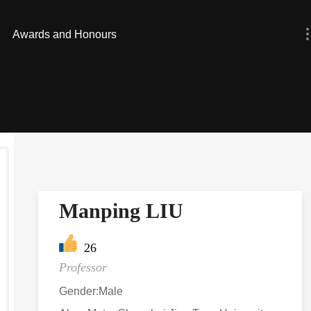
Awards and Honours
Manping LIU
26
Professor
Gender:Male