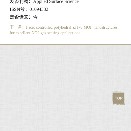
发表刊物：
Applied Surface Science
ISSN号：
01694332
是否译文：
否
下一条：
Facet controlled polyhedral ZIF-8 MOF nanostructures
for excellent NO2 gas-sensing applications