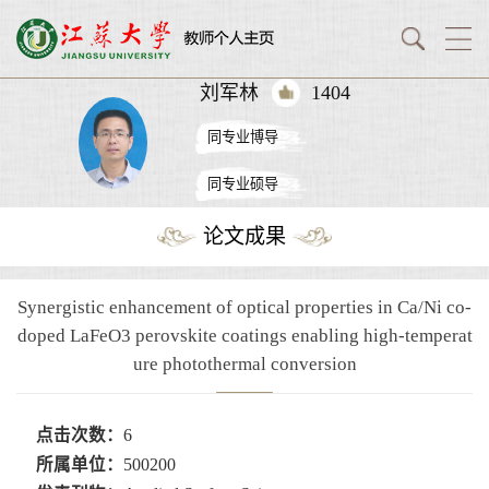
刘军林
1404
同专业博导
同专业硕导
论文成果
Synergistic enhancement of optical properties in Ca/Ni co-
doped LaFeO3 perovskite coatings enabling high-temperat
ure photothermal conversion
点击次数：
6
所属单位：
500200