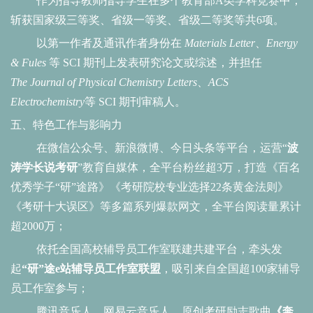
作为指导教师指导学生在多个教育部
A类学科竞赛中，
斩获国家级三等奖、省级一等奖、省级二等奖等共6项。
以第一作者及通讯作者身份在
Materials Letter
、
Energy
& Fules
等 SCI 期刊上发表研究论文或综述，并担任
The Journal of Physical
Chemistry Letters
、
ACS
Electrochemistry
等
SCI 期刊审稿人。
五、特色工作与影响力
在微信公众号、新浪微博、今日头条等平台，运营
“
波
涛学长说考研
”教育自媒体，全平台粉丝超3万，打造《百名
优秀学子“研”途路》《考研院校专业选择22条黄金法则》
《考研十大误区》等多篇系列爆款网文，全平台阅读量累计
超2000万；
依托全国高校辅导员工作室联建共建平台，牵头发
起
“研”途e站辅导员工作室联盟
，吸引来自全国超
100家辅导
员工作室参与；
腾讯音乐人、网易云音乐人，原创考研励志歌曲
《奔