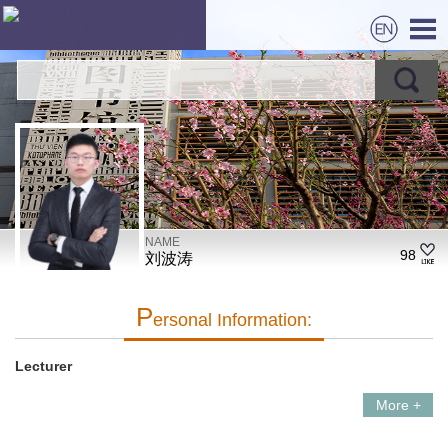
NAME
98
刘波涛
P
Ersonal Information:
Lecturer
More +