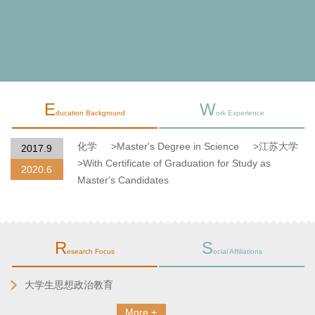
E
W
ducation Background
ork Experience
化学
>Master's Degree in Science
>江苏大学
2017.9
>With Certificate of Graduation for Study as
2020.6
Master's Candidates
R
S
esearch Focus
ocial Affiliations
大学生思想政治教育
More +