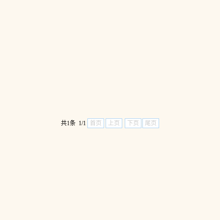
共1条 1/1
首页
上页
下页
尾页