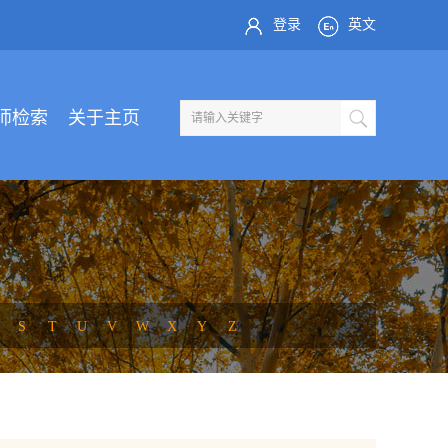
登录
英文
师检索
关于主页
S
T
U
V
W
X
Y
Z