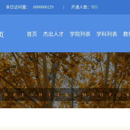
本日访问量：
0000000229
|
开通人数：955
首页
杰出人才
学院列表
学科列表
教
D
E
F
G
H
I
J
K
L
M
N
O
P
Q
R