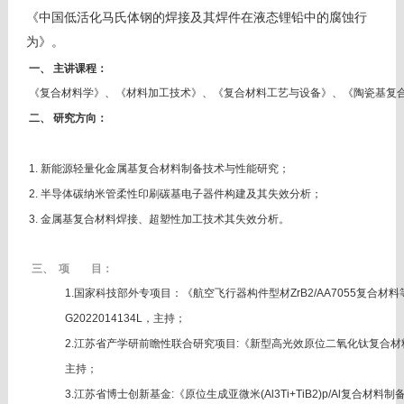
《中国低活化马氏体钢的焊接及其焊件在液态锂铅中的腐蚀
行
为》。
一、 主讲课程：
《复合材料学》、
《材料加工技术》、
《复合材料工艺与设备》、《陶瓷基复
二、 研究方向：
1. 新能源轻量化金属基复合材料制备技术与性能研究；
2.
半导体碳纳米管柔性印刷碳基电子器件构建及其失效分析；
3.
金属基复合材料焊接、超塑性加工技术
其失效分析
。
三、 项 目：
1.国家科技部外专项目：《
航空飞行器构件型材ZrB2/AA7055复合
G2022014134L，主持；
2.江苏省产学研前瞻性联合研究项目:《新型高光效原位二氧化钛复合材料纳
主持；
3.江苏省博士创新基金:《原位生成亚微米(Al3Ti+TiB2)p/Al复合材料制