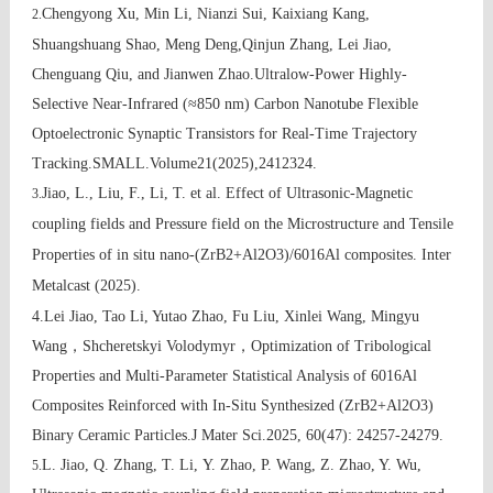
Chengyong Xu, Min Li, Nianzi Sui, Kaixiang Kang,
2.
Shuangshuang Shao, Meng Deng,
Qinjun Zhang, Lei Jiao,
Chenguang Qiu, and Jianwen Zhao.
Ultralow-Power Highly-
Selective Near-Infrared (
≈
850 nm) Carbon Nanotube Flexible
Optoelectronic Synaptic Transistors for Real-Time Trajectory
Tracking.
SMALL.Volume21(2025),2412324.
Jiao, L., Liu, F., Li, T. et al. Effect of Ultrasonic-Magnetic
3.
coupling fields and Pressure field on the Microstructure and Tensile
Properties of in situ nano-(ZrB2+Al2O3)/6016Al composites. Inter
Metalcast (2025).
4.
Lei Jiao, Tao Li, Yutao Zhao, Fu Liu, Xinlei Wang, Mingyu
Wang
，
Shcheretskyi Volodymyr
，
Optimization of Tribological
Properties and Multi-Parameter Statistical Analysis of 6016Al
Composites Reinforced with In-Situ Synthesized (ZrB2+Al2O3)
Binary Ceramic Particles.J Mater Sci.2025, 60(47): 24257-24279
.
L.
Jiao,
Q.
Zhang, T. Li, Y.
Zhao, P. Wang, Z. Zhao, Y. Wu,
5.