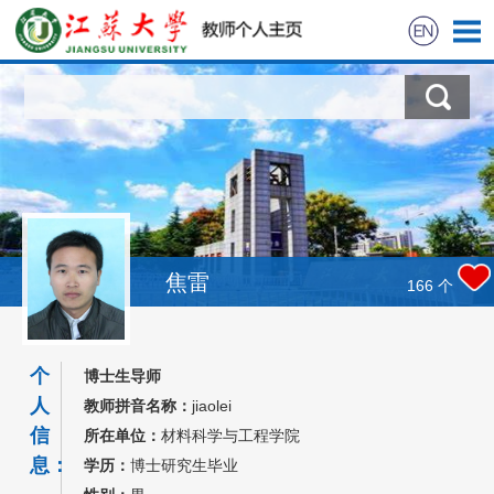
首页
科学研究
教学研究
获奖信息
焦雷
166
个
招生信息
个
博士生导师
学生信息
人
教师拼音名称：
jiaolei
信
所在单位：
材料科学与工程学院
我的相册
息：
学历：
博士研究生毕业