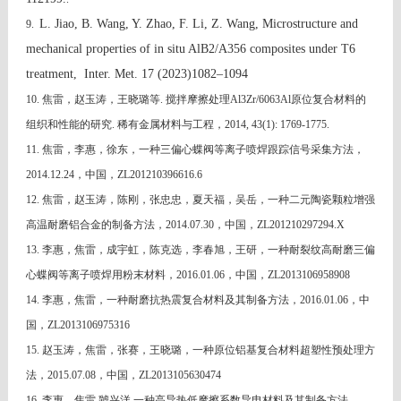
L. Jiao, B. Wang, Y. Zhao, F. Li, Z. Wang, Microstructure and
9.
mechanical properties
of in situ AlB2/A356 composites under T6
treatment, Inter. Met. 17 (2023)
1082
–
1094
10.
焦雷，赵玉涛，王晓璐等
.
搅拌摩擦处理
Al3Zr/6063Al
原位复合材料的
组织和性能的研究
.
稀有金属材料与工程，
2014, 43(1): 1769-1775.
11. 焦雷，李惠，徐东，一种三偏心蝶阀等离子喷焊跟踪信号采集方法，
2014.12.24，中国，ZL201210396616.6
12. 焦雷，赵玉涛，陈刚，张忠忠，夏天福，吴岳，一种二元陶瓷颗粒增强
高温耐磨铝合金的制备方法，2014.07.30，中国，ZL201210297294.X
13. 李惠，焦雷，成宇虹，陈克选，李春旭，王研，一种耐裂纹高耐磨三偏
心蝶阀等离子喷焊用粉末材料，2016.01.06，中国，ZL2013106958908
14. 李惠，焦雷，一种耐磨抗热震复合材料及其制备方法，2016.01.06，中
国，ZL2013106975316
15. 赵玉涛，焦雷，张赛，王晓璐，一种原位铝基复合材料超塑性预处理方
法，2015.07.08，中国，ZL2013105630474
16. 李惠，焦雷,虢兴洋,一种高导热低摩擦系数导电材料及其制备方法,