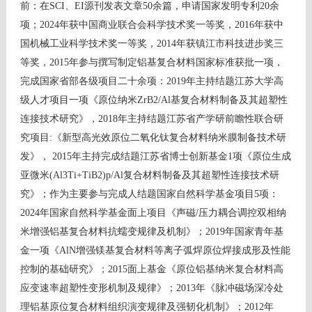
前：在
SCI、EI
源刊发表文章5
0
余篇，申请国家发明专利2
0余
项
；2024年获中国商业联合会科学技术奖
一等奖，
2016
年
获中
国机械工业科学技术奖一等奖，
2014
年获镇江市科技进步奖三
等奖，
2015
年参与撰写制定铝基复合材料国家标准获批一项，
完成国家省部各级项目二十余项
：
2019年主持结题江苏大学高
级人才项目一项《原位纳米
ZrB2/Al
基复合材料制备及其超塑性
连接技术研究》，
2018
年主持结题江苏省产学研前瞻性联合研
究项目
:
《新型高光效原位二氧化钛复合材料纳米
膜
制备技术研
发》，
2015
年主持完成结题江苏省博士创新基金
1
项
《原位生成
亚微米(Al3Ti+TiB2)p/Al复合材料制备及其超塑性连接技术研
究》
；作为主要参与完成人结题国家自然科学基金项目
5
项：
2024年国家自然科学基金面上项目《声磁/压力耦合调控双相纳
米增强铝基复合材料抗蠕变规律及机制》；
2019
年国家青年基
金一
项《
AlN
增强镁基复合材料等
离子弧焊原位焊接成形及性能
控制的基础研究》；
2015
面上基金《原位铝基纳米复合材料高
应变速率超塑性变形机制及规律》；
2013
年《脉冲磁场深冷处
理铝基原位复合材料组织演变规律及强韧化机制》；
2012
年