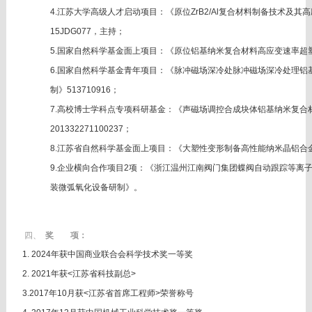
4.江苏大学高级人才启动项目：《原位ZrB2/Al复合材料制备技术及
15JDG077，主持；
5.国家自然科学基金面上项目：《原位铝基纳米复合材料高应变速率超塑性
6.国家自然科学基金青年项目：《脉冲磁场深冷处脉冲磁场深冷处理铝
制》513710916；
7.高校博士学科点专项科研基金：《声磁场调控合成块体铝基纳米复合
201332271100237；
8.江苏省自然科学基金面上项目：《大塑性变形制备高性能纳米晶铝合金及其
9.企业横向合作项目2项：《浙江温州江南阀门集团蝶阀自动跟踪等离
装微弧氧化设备研制》。
四、
奖 项：
1. 2024年获中国商业联合会科学技术奖一等奖
2.
2021年获<江苏省科技副总>
3.
2017年10月获<江苏省首席工程师>荣誉称号