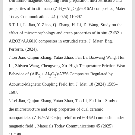
Ultrasonic-magnetic coupling field preparation microstructure and
properties of in-situ nano-(ZrB
+Al
O
)/6016Al composites, Mater.
2
2
3
Today
Communications
. 41 (2024) 110397.
6.
T. Li, L. Jiao, Y. Zhao, Q. Zhang, H. Li, Z. Wang, Study on the
effect of
micromorphology and creep properties of in situ (ZrB2 +
Al2O3)/AA6016
composites in extruded state, J. Mater. Eng.
Perform. (2024).
Lei Jiao, Qinjun Zhang, Yutao Zhao, Fan Li, Baowang Wang, Hui
7.
Li, Zhiwen Wang, Chengyong Xu
. High-Temperature Friction Wear
Behavior of (AlB
+ Al
O
)/A356 Composites Regulated by
2
2
3
Acoustic-Magnetic Coupling Fie
ld.
Int. J. Met. 18 (2024) 1589
–
1607,
Lei Jiao,
Qinjun Zhang
,
Yutao Zhao
,
Tao Li
,
Fu Liu
，
Study on
8.
the microstructure and creep properties of dual ceramic
nanoparticles (ZrB2+Al2O3)np reinforced 6016Al composite under
magnetic field
，
Materials Today Communications 45 (2025)
112199
.
.