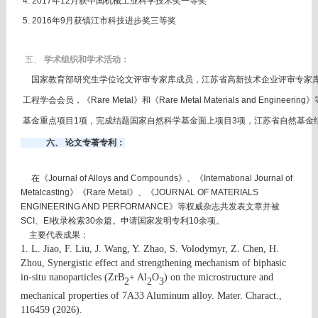
4.
2017年12月获中国机械工业科学技术奖一等奖
5. 2016年9月获镇江市科技进步奖三等奖
五、
学术组织和学术活动：
国家教育部研究生学位论文评审专家库成员，江苏省高新技术企业评审专家库
工程学会会员，《Rare Metal》和《Rare Metal Materials and Engi
基金重点项目1项，完成结题国家自然科学基金面上项目3项，江苏省自然基金结
六、 论文专著专利：
在《Journal of Alloys and Compounds》、《International Journal of
Metalcasting》《Rare Metal》、《JOURNAL OF MATERIALS
ENGINEERING AND PERFORMANCE》等权威杂志共发表文章并被
SCI、EI收录检索30余篇。申请国家发明专利10余项。
主要代表成果：
1.
L. Jiao, F. Liu, J. Wang, Y. Zhao, S. Volodymyr, Z. Chen, H.
Zhou, Synergistic effect and strengthening mechanism of biphasic
in-situ nanoparticles (ZrB
+ Al
O
) on the microstructure and
2
2
3
mechanical properties of 7A33 Aluminum alloy. Mater. Charact.,
116459 (2026).