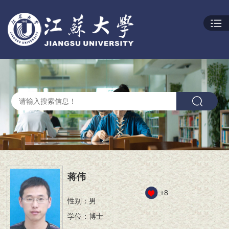
蒋伟
+
8
性别：男
学位：博士