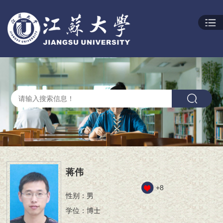
蒋伟
+
8
性别：男
学位：博士