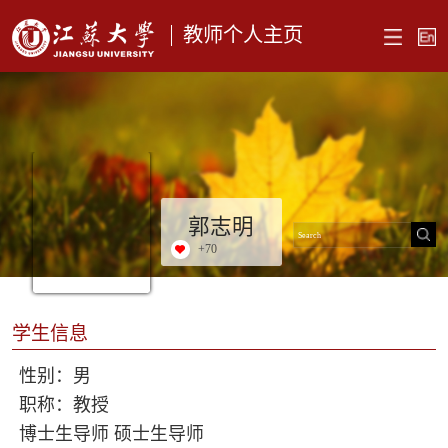
教师个人主页
郭志明
+
70
学生信息
性别：男
职称：教授
博士生导师 硕士生导师