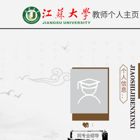
教师个人主页
个
人
信
息
：
1
同专业硕导